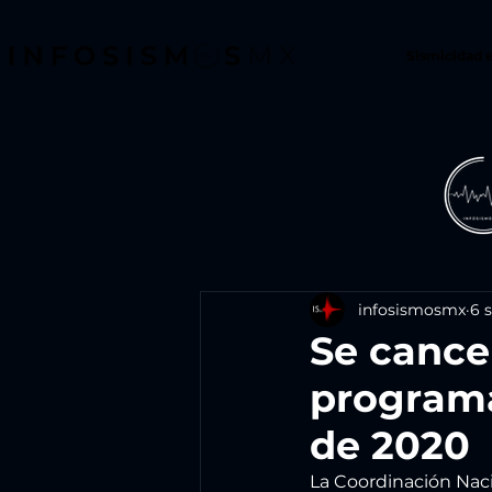
Sismicidad 
infosismosmx
6 
Se cance
programa
de 2020
La Coordinación Naci