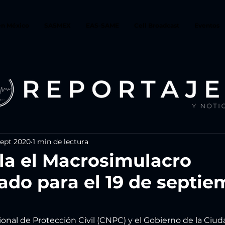
en México
SASMEX
EAS-SAME
Cell Broadcast
Eventos
sept 2020
1 min de lectura
la el Macrosimulacro
do para el 19 de septie
onal de Protección Civil (CNPC) y el Gobierno de la Ciu