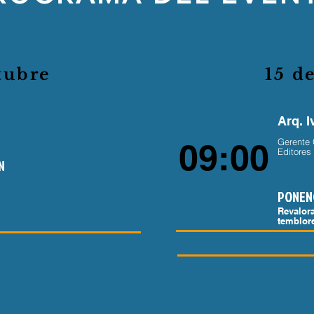
tubre
15 d
Arq. I
Gerente 
09:00
Editores
N
PONEN
Revalora
temblor