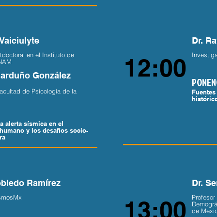
Vaiciulyte
Dr. R
doctoral en el Instituto de
Investig
12:00
UNAM
Garduño González
PONEN
acultad de Psicología de la
Fuentes 
históric
a alerta sísmica en el
humano y los desafíos socio-
ora
bledo Ramírez
Dr. Se
SismosMx
Profesor
13:00
Demográf
de Mexic