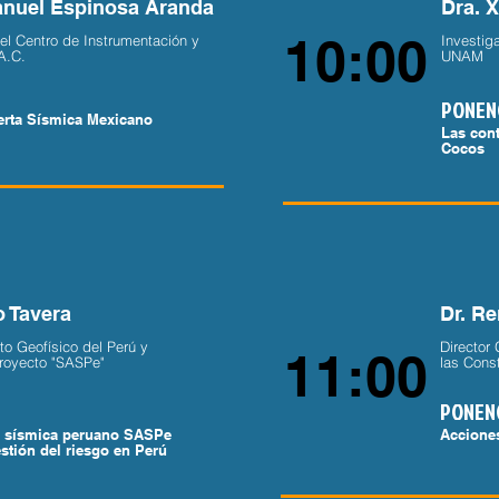
anuel Espinosa Aranda
Dra. 
10:00
del Centro de Instrumentación y
Investiga
A.C.
UNAM
PONEN
erta Sísmica Mexicano
Las cont
Cocos
o Tavera
Dr. R
uto Geofísico del Perú y
Director 
11:00
royecto "SASPe"
las Cons
PONEN
a sísmica peruano SASPe
Acciones
stión del riesgo en Perú