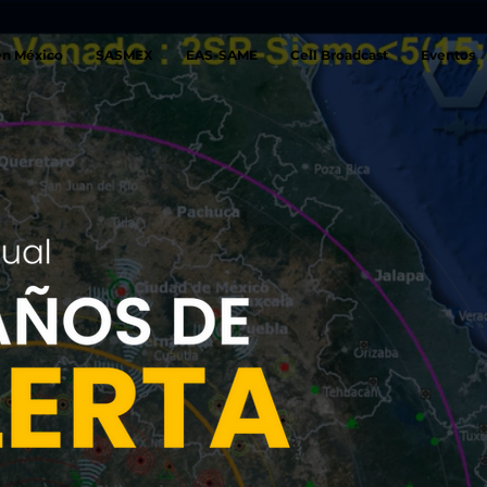
en México
SASMEX
EAS-SAME
Cell Broadcast
Eventos