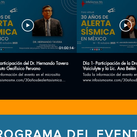
01:00:14
Participación del Dr. Hernando Tavera
Día 1- Participación de la D
ituto Geofísico Peruano
Vaiciulyte y la Lic. Ana Belé
González
nformación del evento en el micrositio
Toda la información del evento en
sismosmx.com/30añosdealertasismica
www.infosismosmx.com/30añosde
redes sociales *Facebook:
Síguenos en redes sociales *Facebook:
www.facebook.com/InfosismosMx/ *Twitter:
https://www.facebook.com/Infos
ter.com/InfoSismosMx ¡Suscribete!
https://twitter.com/InfoSismosMx ¡Suscribete
A la reproducción total o parcial de este
PROHIBIDA la reproducción total 
material.
ROGRAMA DEL EVEN