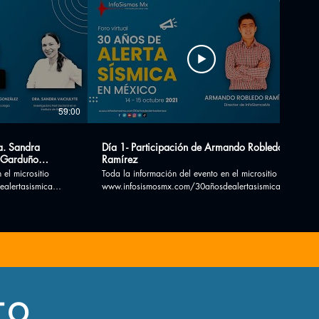
59:00
45:02
ra. Sandra
Día 1- Participación de Armando Robledo
n Garduño
Ramírez
 el micrositio
Toda la información del evento en el micrositio
alertasismica
www.infosismosmx.com/30añosdealertasismica
Síguenos en redes sociales *Facebook:
ismosMx/ *Twitter:
https://www.facebook.com/InfosismosMx/ *Twitter:
!
https://twitter.com/InfoSismosMx ¡Suscribete!
o parcial de este
PROHIBIDA la reproducción total o parcial de este
material.
TO