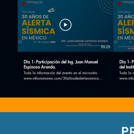
55:25
Día 1- Participación del Ing. Juan Manuel
Día 1- 
Espinosa Aranda.
del Inst
Toda la información del evento en el micrositio
Toda la i
www.infosismosmx.com/30añosdealertasismica
www.info
Síguenos en redes sociales *Facebook:
Síguenos en 
https://www.facebook.com/InfosismosMx/ *Twitter:
https://
https://twitter.com/InfoSismosMx ¡Suscribete!
https://twit
PROHIBIDA la reproducción total o parcial de este
PROHIBID
material.
material.
P